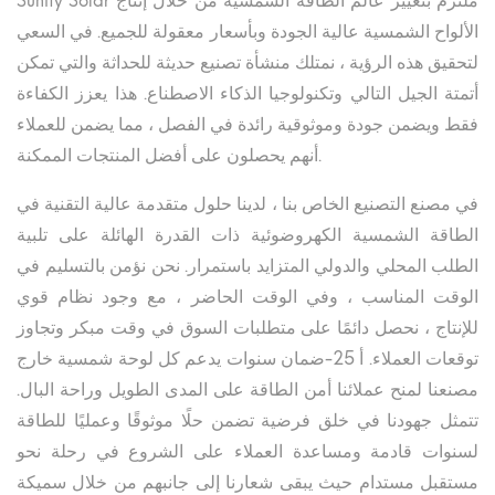
Sunify Solar ملتزم بتغيير عالم الطاقة الشمسية من خلال إنتاج
الألواح الشمسية عالية الجودة وبأسعار معقولة للجميع. في السعي
لتحقيق هذه الرؤية ، نمتلك منشأة تصنيع حديثة للحداثة والتي تمكن
أتمتة الجيل التالي وتكنولوجيا الذكاء الاصطناع. هذا يعزز الكفاءة
فقط ويضمن جودة وموثوقية رائدة في الفصل ، مما يضمن للعملاء
أنهم يحصلون على أفضل المنتجات الممكنة.
في مصنع التصنيع الخاص بنا ، لدينا حلول متقدمة عالية التقنية في
الطاقة الشمسية الكهروضوئية ذات القدرة الهائلة على تلبية
الطلب المحلي والدولي المتزايد باستمرار. نحن نؤمن بالتسليم في
الوقت المناسب ، وفي الوقت الحاضر ، مع وجود نظام قوي
للإنتاج ، نحصل دائمًا على متطلبات السوق في وقت مبكر وتجاوز
توقعات العملاء. أ 25-ضمان سنوات يدعم كل لوحة شمسية خارج
مصنعنا لمنح عملائنا أمن الطاقة على المدى الطويل وراحة البال.
تتمثل جهودنا في خلق فرضية تضمن حلًا موثوقًا وعمليًا للطاقة
لسنوات قادمة ومساعدة العملاء على الشروع في رحلة نحو
مستقبل مستدام حيث يبقى شعارنا إلى جانبهم من خلال سميكة