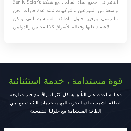
Sunify Solar's التأثير في جميع أنحاء العالم ، مع شبكة
واسعة من الموزعين والتركيبات تمتد عدة قارات. نحن
ملتزمون بتوفير حلول الطاقة الشمسية التي يمكن
الاعتماد عليها وفعالة للأسواق كلا المحليين والدوليين.
قوة مستدامة ، خدمة استثنائية
دعنا نساعدك على التألق بشكل أكثر إشراقًا مع خبرات لوحة
الطاقة الشمسية لدينا. تجربة المهنية خدمات التثبيت مع تبني
الطاقة المستدامة مع حلولنا الشمسية