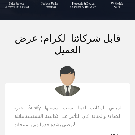
قابل شركائنا الكرام: عرض
العميل
اخترنا Sunify لمباني المكاتب لدينا بسبب سمعتها
الكفاءة والمتانة. كان التأثير على تكاليفنا التشغيلية هائلة.
نوصي بشدة خدماتهم و منتجات!